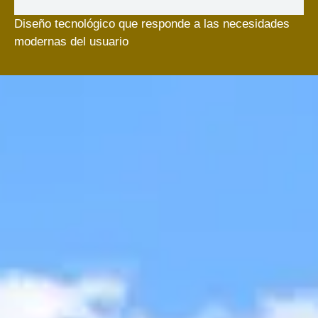
Diseño tecnológico que responde a las necesidades
modernas del usuario